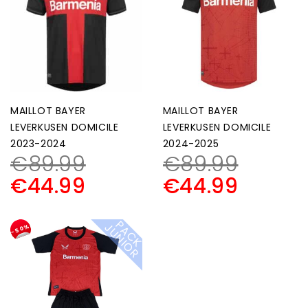
MAILLOT BAYER
MAILLOT BAYER
LEVERKUSEN DOMICILE
LEVERKUSEN DOMICILE
2023-2024
2024-2025
€
89.99
€
89.99
€
44.99
€
44.99
P
A
C
K
U
N
I
O
J
R
-50%