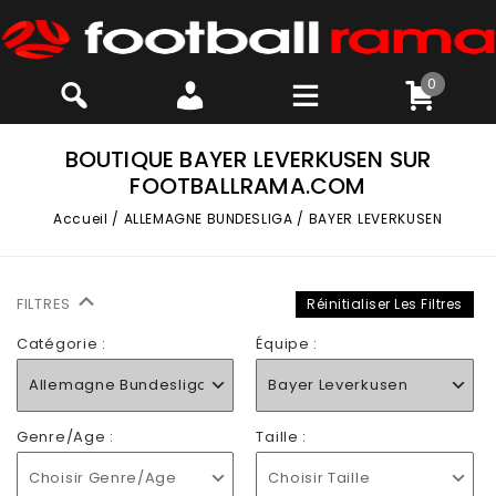
0
BOUTIQUE BAYER LEVERKUSEN SUR
FOOTBALLRAMA.COM
Accueil
/
ALLEMAGNE BUNDESLIGA
/
BAYER LEVERKUSEN
FILTRES
Réinitialiser Les Filtres
Catégorie :
Équipe :
Allemagne Bundesliga
Bayer Leverkusen
Genre/Age :
Taille :
Choisir Genre/Age
Choisir Taille