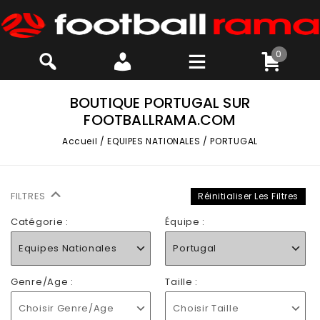
0
BOUTIQUE PORTUGAL SUR
FOOTBALLRAMA.COM
Accueil
/
EQUIPES NATIONALES
/
PORTUGAL
FILTRES
Réinitialiser Les Filtres
Catégorie :
Équipe :
Equipes Nationales
Portugal
Genre/Age :
Taille :
Choisir Genre/Age
Choisir Taille