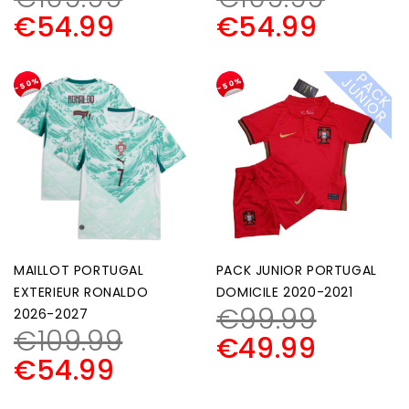
€
54.99
€
54.99
P
A
C
K
U
N
I
O
J
R
-50%
-50%
MAILLOT PORTUGAL
PACK JUNIOR PORTUGAL
EXTERIEUR RONALDO
DOMICILE 2020-2021
€
99.99
2026-2027
€
109.99
€
49.99
€
54.99