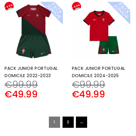
P
A
C
K
U
N
I
O
P
A
C
K
U
N
I
O
J
R
J
R
-50%
-50%
PACK JUNIOR PORTUGAL
PACK JUNIOR PORTUGAL
DOMICILE 2022-2023
DOMICILE 2024-2025
€
99.99
€
99.99
€
49.99
€
49.99
1
2
→