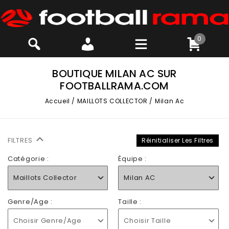
0
BOUTIQUE MILAN AC SUR
FOOTBALLRAMA.COM
Accueil
/
MAILLOTS COLLECTOR
/
Milan Ac
FILTRES
Réinitialiser Les Filtres
Catégorie :
Équipe :
Maillots Collector
Milan AC
Genre/Age :
Taille :
Choisir Genre/Age
Choisir Taille