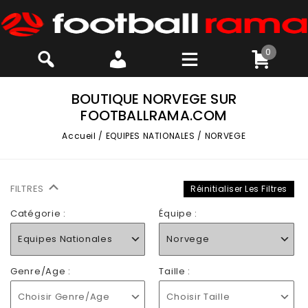
0
BOUTIQUE NORVEGE SUR
FOOTBALLRAMA.COM
Accueil
/
EQUIPES NATIONALES
/
NORVEGE
FILTRES
Réinitialiser Les Filtres
Catégorie :
Équipe :
Equipes Nationales
Norvege
Genre/Age :
Taille :
Choisir Genre/Age
Choisir Taille