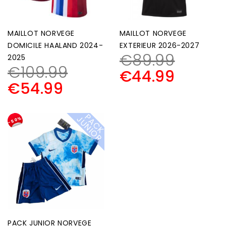
MAILLOT NORVEGE
MAILLOT NORVEGE
DOMICILE HAALAND 2024-
EXTERIEUR 2026-2027
€
89.99
2025
€
109.99
€
44.99
€
54.99
P
A
C
K
U
N
I
O
J
R
-50%
PACK JUNIOR NORVEGE