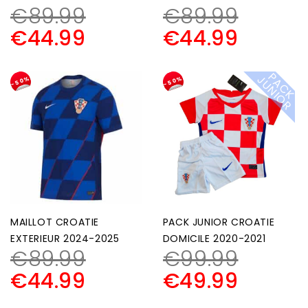
€
89.99
€
89.99
€
44.99
€
44.99
P
A
C
K
U
N
I
O
J
R
-50%
-50%
MAILLOT CROATIE
PACK JUNIOR CROATIE
EXTERIEUR 2024-2025
DOMICILE 2020-2021
€
89.99
€
99.99
€
44.99
€
49.99