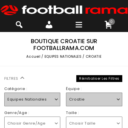
0
BOUTIQUE CROATIE SUR
FOOTBALLRAMA.COM
Accueil
/
EQUIPES NATIONALES
/
CROATIE
FILTRES
Réinitialiser Les Filtres
Catégorie :
Équipe :
Equipes Nationales
Croatie
Genre/Age :
Taille :
Choisir Genre/Age
Choisir Taille