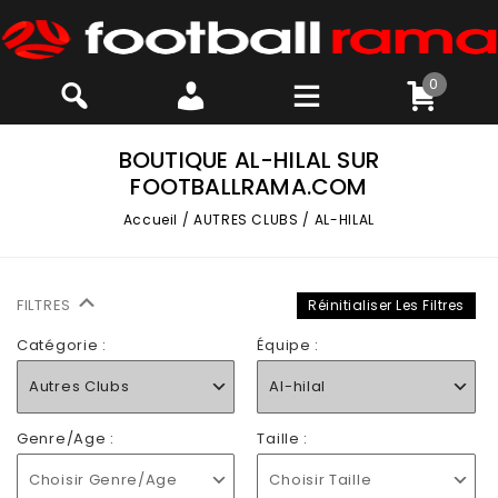
0
BOUTIQUE AL-HILAL SUR
FOOTBALLRAMA.COM
Accueil
/
AUTRES CLUBS
/
AL-HILAL
FILTRES
Réinitialiser Les Filtres
Catégorie :
Équipe :
Autres Clubs
Al-hilal
Genre/Age :
Taille :
Choisir Genre/Age
Choisir Taille