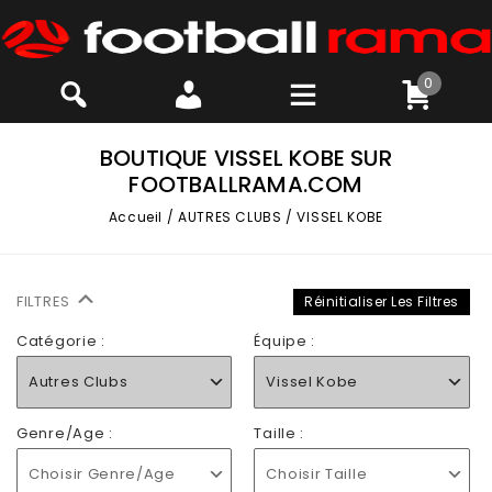
0
BOUTIQUE VISSEL KOBE SUR
FOOTBALLRAMA.COM
Accueil
/
AUTRES CLUBS
/
VISSEL KOBE
FILTRES
Réinitialiser Les Filtres
Catégorie :
Équipe :
Autres Clubs
Vissel Kobe
Genre/Age :
Taille :
Choisir Genre/Age
Choisir Taille