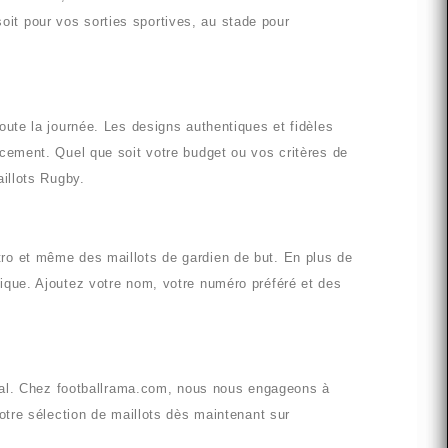
it pour vos sorties sportives, au stade pour
oute la journée. Les designs authentiques et fidèles
acement. Quel que soit votre budget ou vos critères de
illots Rugby
.
étro et même des maillots de gardien de but. En plus de
nique. Ajoutez votre nom, votre numéro préféré et des
éal. Chez
footballrama.com
, nous nous engageons à
tre sélection de maillots dès maintenant sur