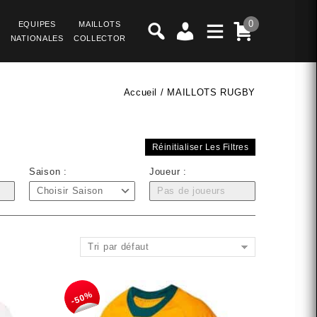
0
EQUIPES
MAILLOTS
NATIONALES
COLLECTOR
Accueil
/
MAILLOTS RUGBY
Réinitialiser Les Filtres
Saison :
Joueur :
Choisir Saison
Pas de joueurs
Tri par défaut
-50%