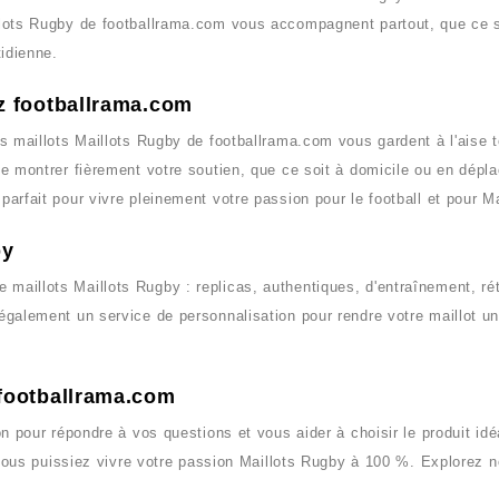
lots Rugby
de
footballrama.com
vous accompagnent partout, que ce so
tidienne.
ez footballrama.com
es maillots
Maillots Rugby
de
footballrama.com
vous gardent à l'aise t
e montrer fièrement votre soutien, que ce soit à domicile ou en dépl
parfait pour vivre pleinement votre passion pour le football et pour
Ma
by
e maillots
Maillots Rugby
: replicas, authentiques, d'entraînement, r
également un service de personnalisation pour rendre votre maillot u
 footballrama.com
on pour répondre à vos questions et vous aider à choisir le produit id
 vous puissiez vivre votre passion
Maillots Rugby
à 100 %. Explorez no
.