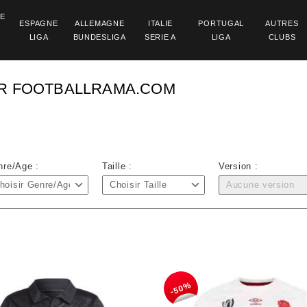
RE
ESPAGNE
ALLEMAGNE
ITALIE
PORTUGAL
AUTRES
LIGA
BUNDESLIGA
SERIE A
LIGA
CLUBS
UR FOOTBALLRAMA.COM
nre/Age :
Taille :
Version :
hoisir Genre/Age
Choisir Taille
Aucune version
-50%