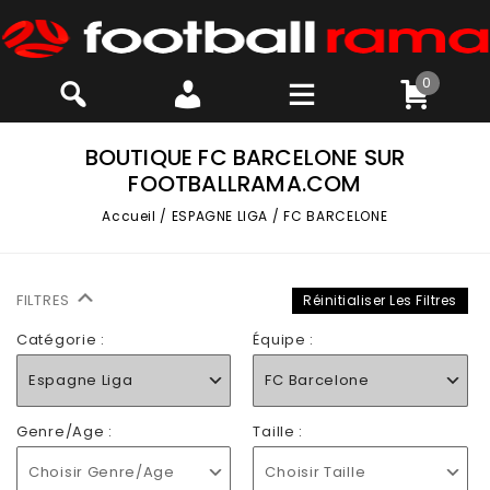
0
BOUTIQUE FC BARCELONE SUR
FOOTBALLRAMA.COM
Accueil
/
ESPAGNE LIGA
/
FC BARCELONE
FILTRES
Réinitialiser Les Filtres
Catégorie :
Équipe :
Espagne Liga
FC Barcelone
Genre/Age :
Taille :
Choisir Genre/Age
Choisir Taille