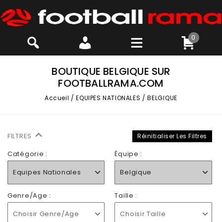
0
BOUTIQUE BELGIQUE SUR
FOOTBALLRAMA.COM
Accueil
/
EQUIPES NATIONALES
/
BELGIQUE
FILTRES
Réinitialiser Les Filtres
Catégorie :
Équipe :
Equipes Nationales
Belgique
Genre/Age :
Taille :
Choisir Genre/Age
Choisir Taille