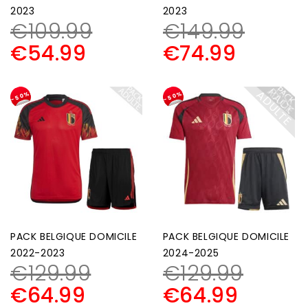
2023
2023
€
109.99
€
149.99
€
54.99
€
74.99
P
A
C
K
D
U
L
T
A
E
-50%
-50%
PACK BELGIQUE DOMICILE
PACK BELGIQUE DOMICILE
2022-2023
2024-2025
€
129.99
€
129.99
€
64.99
€
64.99