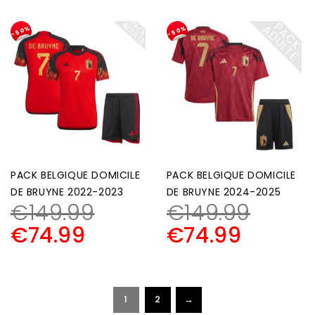
P
A
C
K
D
U
L
T
A
E
-50%
-50%
PACK BELGIQUE DOMICILE
PACK BELGIQUE DOMICILE
DE BRUYNE 2022-2023
DE BRUYNE 2024-2025
€
149.99
€
149.99
€
74.99
€
74.99
1
2
→