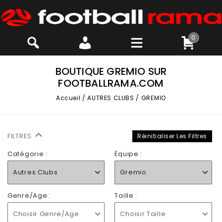
0
BOUTIQUE GREMIO SUR
FOOTBALLRAMA.COM
Accueil
/
AUTRES CLUBS
/
GREMIO
FILTRES
Réinitialiser Les Filtres
Catégorie :
Équipe :
Autres Clubs
Gremio
Genre/Age :
Taille :
Choisir Genre/Age
Choisir Taille