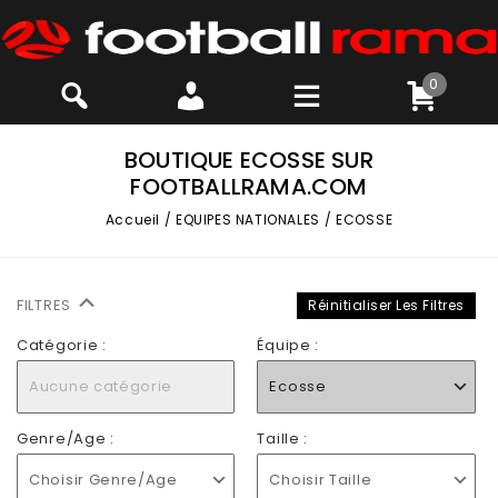
0
BOUTIQUE ECOSSE SUR
FOOTBALLRAMA.COM
Accueil
/
EQUIPES NATIONALES
/
ECOSSE
FILTRES
Réinitialiser Les Filtres
Catégorie :
Équipe :
Aucune catégorie
Ecosse
Genre/Age :
Taille :
Choisir Genre/Age
Choisir Taille