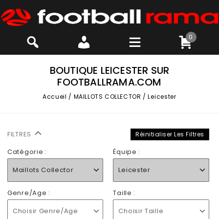
0
BOUTIQUE LEICESTER SUR
FOOTBALLRAMA.COM
Accueil
/
MAILLOTS COLLECTOR
/
Leicester
FILTRES
Réinitialiser Les Filtres
Catégorie :
Équipe :
Maillots Collector
Leicester
Genre/Age :
Taille :
Choisir Genre/Age
Choisir Taille