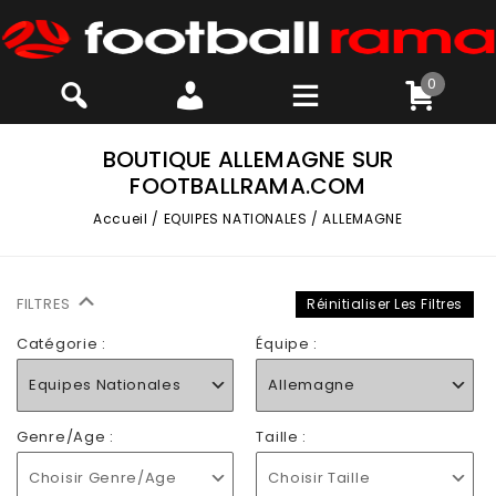
0
BOUTIQUE ALLEMAGNE SUR
FOOTBALLRAMA.COM
Accueil
/
EQUIPES NATIONALES
/
ALLEMAGNE
FILTRES
Réinitialiser Les Filtres
Catégorie :
Équipe :
Equipes Nationales
Allemagne
Genre/Age :
Taille :
Choisir Genre/Age
Choisir Taille