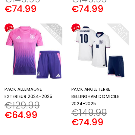
€
74.99
€
74.99
P
A
C
K
D
U
L
T
P
A
C
K
D
U
L
T
A
E
A
E
-50%
-50%
PACK ALLEMAGNE
PACK ANGLETERRE
EXTERIEUR 2024-2025
BELLINGHAM DOMICILE
€
129.99
2024-2025
€
149.99
€
64.99
€
74.99