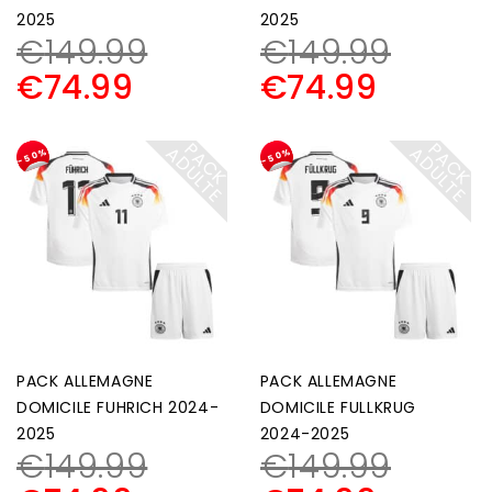
2025
2025
€
149.99
€
149.99
€
74.99
€
74.99
P
A
C
K
D
U
L
T
P
A
C
K
D
U
L
T
A
E
A
E
-50%
-50%
PACK ALLEMAGNE
PACK ALLEMAGNE
DOMICILE FUHRICH 2024-
DOMICILE FULLKRUG
2025
2024-2025
€
149.99
€
149.99