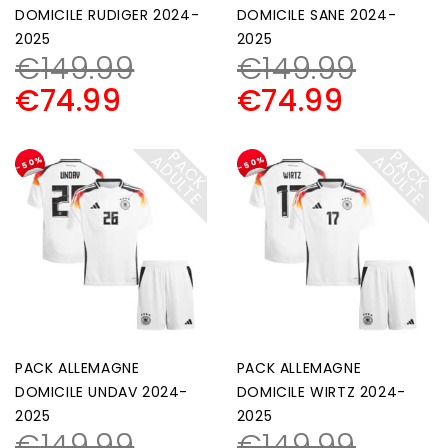
DOMICILE RUDIGER 2024-
DOMICILE SANE 2024-
2025
2025
€
149.99
€
149.99
€
74.99
€
74.99
P
A
C
K
D
U
L
T
P
A
C
K
D
U
L
T
A
E
A
E
-50%
-50%
PACK ALLEMAGNE
PACK ALLEMAGNE
DOMICILE UNDAV 2024-
DOMICILE WIRTZ 2024-
2025
2025
€
149.99
€
149.99