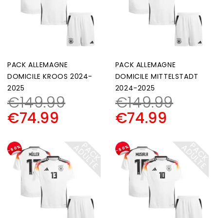
PACK ALLEMAGNE
PACK ALLEMAGNE
DOMICILE KROOS 2024-
DOMICILE MITTELSTADT
2025
2024-2025
€
149.99
€
149.99
€
74.99
€
74.99
P
A
C
K
D
U
L
T
P
A
C
K
D
U
L
T
A
E
A
E
-50%
-50%