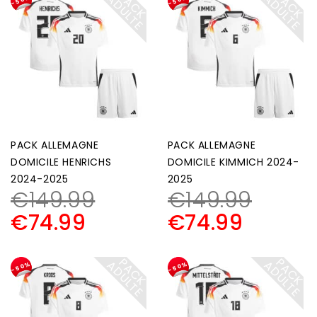
P
A
C
K
D
U
L
T
P
A
C
K
D
U
L
T
A
E
A
E
-50%
-50%
PACK ALLEMAGNE
PACK ALLEMAGNE
DOMICILE HENRICHS
DOMICILE KIMMICH 2024-
2024-2025
2025
€
149.99
€
149.99
€
74.99
€
74.99
P
A
C
K
D
U
L
T
P
A
C
K
D
U
L
T
A
E
A
E
-50%
-50%