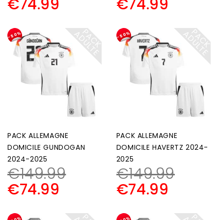
€
74.99
€
74.99
P
A
C
K
D
U
L
T
P
A
C
K
D
U
L
T
A
E
A
E
-50%
-50%
PACK ALLEMAGNE
PACK ALLEMAGNE
DOMICILE GUNDOGAN
DOMICILE HAVERTZ 2024-
2024-2025
2025
€
149.99
€
149.99
€
74.99
€
74.99