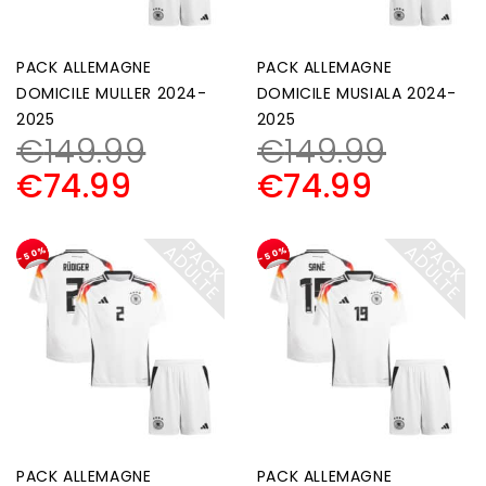
PACK ALLEMAGNE
PACK ALLEMAGNE
DOMICILE MULLER 2024-
DOMICILE MUSIALA 2024-
2025
2025
€
149.99
€
149.99
€
74.99
€
74.99
P
A
C
K
D
U
L
T
P
A
C
K
D
U
L
T
A
E
A
E
-50%
-50%
PACK ALLEMAGNE
PACK ALLEMAGNE