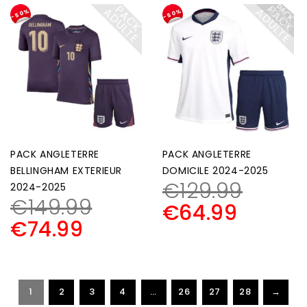
P
A
C
K
D
U
L
T
P
A
C
K
D
U
L
T
A
E
A
E
-50%
-50%
PACK ANGLETERRE
PACK ANGLETERRE
BELLINGHAM EXTERIEUR
DOMICILE 2024-2025
€
129.99
2024-2025
€
149.99
€
64.99
€
74.99
1
2
3
4
…
26
27
28
→