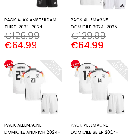
PACK AJAX AMSTERDAM
PACK ALLEMAGNE
THIRD 2023-2024
DOMICILE 2024-2025
€
129.99
€
129.99
€
64.99
€
64.99
P
A
C
K
D
U
L
T
P
A
C
K
D
U
L
T
A
E
A
E
-50%
-50%
PACK ALLEMAGNE
PACK ALLEMAGNE
DOMICILE ANDRICH 2024-
DOMICILE BEIER 2024-