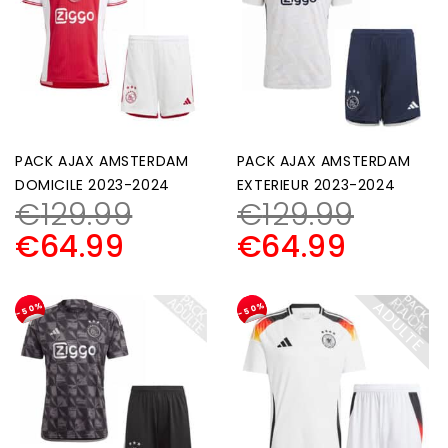
PACK AJAX AMSTERDAM
PACK AJAX AMSTERDAM
DOMICILE 2023-2024
EXTERIEUR 2023-2024
€
129.99
€
129.99
€
64.99
€
64.99
P
A
C
K
D
U
L
T
A
E
-50%
-50%