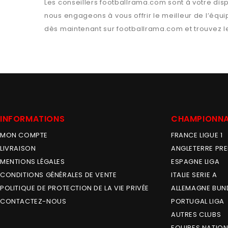
Les conseillers
footballrama.com
sont à votre disp
nous engageons à vous offrir le meilleur de l’équ
dès maintenant sur
footballrama.com
et trouvez l
INFORMATIONS
CHAMPIONN
MON COMPTE
FRANCE LIGUE 1
LIVRAISON
ANGLETERRE PRE
MENTIONS LÉGALES
ESPAGNE LIGA
CONDITIONS GÉNÉRALES DE VENTE
ITALIE SERIE A
POLITIQUE DE PROTECTION DE LA VIE PRIVÉE
ALLEMAGNE BUN
CONTACTEZ-NOUS
PORTUGAL LIGA
AUTRES CLUBS
EQUIPES NATION