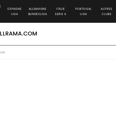
E
ESPAGNE
ALLEMAGNE
ITALIE
PORTUGAL
AUTRES
LIGA
BUNDESLIGA
SERIE A
LIGA
CLUBS
ALLRAMA.COM
ion.