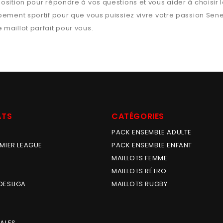
osition pour répondre à vos questions et vous aider à choisir 
ipement sportif pour que vous puissiez vivre votre passion
Sene
e maillot parfait pour vous.
ATS
CATÉGORIES
PACK ENSEMBLE ADULTE
MIER LEAGUE
PACK ENSEMBLE ENFANT
MAILLOTS FEMME
MAILLOTS RÉTRO
DESLIGA
MAILLOTS RUGBY
ALES