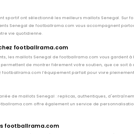
t sportif ont sélectionné les meilleurs maillots
Senegal
. Sur
f
ments
Senegal
de
footballrama.com
vous accompagnent partout,
tre vie quotidienne.
s chez footballrama.com
ts, les maillots
Senegal
de
footballrama.com
vous gardent à l
s permettent de montrer fièrement votre soutien, que ce soit à
z
footballrama.com
l’équipement parfait pour vivre pleinement
riée de maillots
Senegal
: replicas, authentiques, d'entraîne
otballrama.com
offre également un service de personnalisation
rts footballrama.com