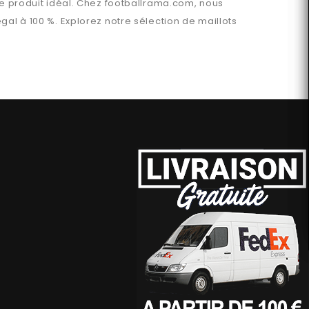
le produit idéal. Chez
footballrama.com
, nous
gal
à 100 %. Explorez notre sélection de maillots