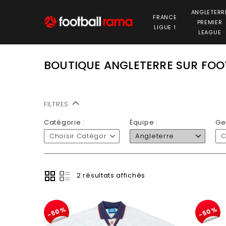
ANGLETERR
FRANCE
PREMIER
LIGUE 1
LEAGUE
BOUTIQUE ANGLETERRE SUR FO
FILTRES
Catégorie :
Équipe :
Ge
Choisir Catégorie
Angleterre
C
2 résultats affichés
-50%
-50%