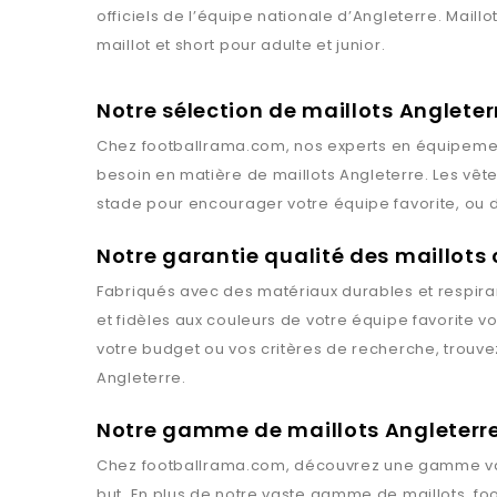
officiels de l’équipe nationale d’Angleterre. Mail
maillot et short pour adulte et junior.
Notre sélection de maillots Angleter
Chez
footballrama.com
, nos experts en équipemen
besoin en matière de maillots
Angleterre
. Les vê
stade pour encourager votre équipe favorite, ou d
Notre garantie qualité des maillot
Fabriqués avec des matériaux durables et respiran
et fidèles aux couleurs de votre équipe favorite 
votre budget ou vos critères de recherche, trouv
Angleterre
.
Notre gamme de maillots Angleterr
Chez
footballrama.com
, découvrez une gamme va
but. En plus de notre vaste gamme de maillots,
fo