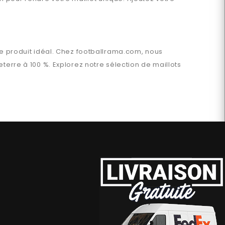
le produit idéal. Chez
footballrama.com
, nous
eterre
à 100 %. Explorez notre sélection de maillots