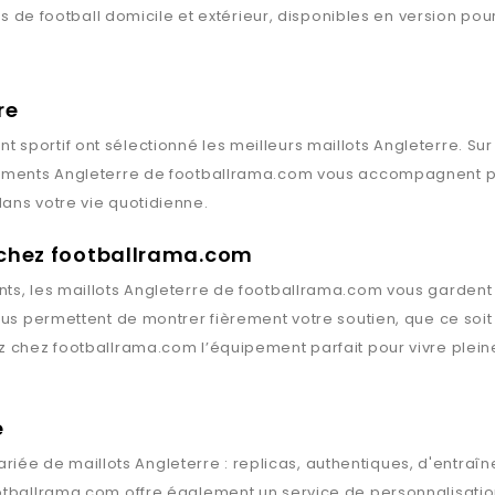
lots de football domicile et extérieur, disponibles en version 
re
t sportif ont sélectionné les meilleurs maillots
Angleterre
. Su
tements
Angleterre
de
footballrama.com
vous accompagnent part
ans votre vie quotidienne.
s chez footballrama.com
ts, les maillots
Angleterre
de
footballrama.com
vous gardent à
vous permettent de montrer fièrement votre soutien, que ce soi
ez chez
footballrama.com
l’équipement parfait pour vivre plein
e
riée de maillots
Angleterre
: replicas, authentiques, d'entra
otballrama.com
offre également un service de personnalisation