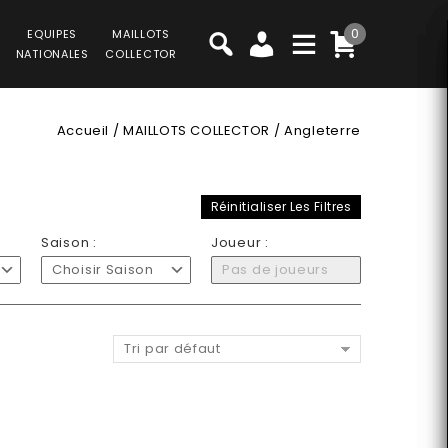
0
EQUIPES
MAILLOTS
NATIONALES
COLLECTOR
Accueil
/
MAILLOTS COLLECTOR
/
Angleterre
Réinitialiser Les Filtres
Saison :
Joueur :
Choisir Saison
Pas de joueurs
Tri par défaut