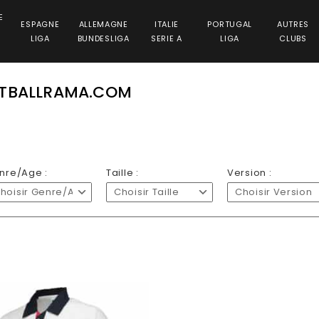
E
ESPAGNE
ALLEMAGNE
ITALIE
PORTUGAL
AUTRES
LIGA
BUNDESLIGA
SERIE A
LIGA
CLUBS
OTBALLRAMA.COM
nre/Age :
Taille :
Version :
hoisir Genre/Age
Choisir Taille
Choisir Version