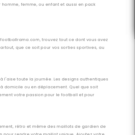
pour homme, femme, ou enfant et aussi en pack
r
footballrama.com
, trouvez tout ce dont vous avez
out, que ce soit pour vos sorties sportives, au
 l'aise toute la journée. Les designs authentiques
t à domicile ou en déplacement. Quel que soit
ement votre passion pour le football et pour
înement, rétro et même des maillots de gardien de
 pour rendre votre maillot unique. Ajoutez votre