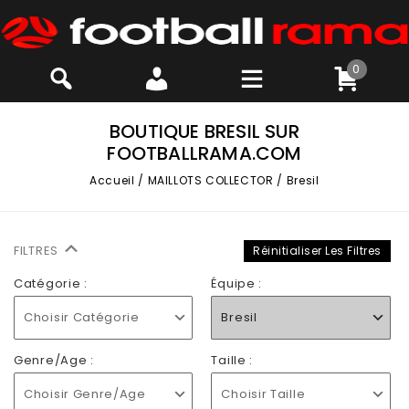
0
BOUTIQUE BRESIL SUR
FOOTBALLRAMA.COM
Accueil
/
MAILLOTS COLLECTOR
/
Bresil
FILTRES
Réinitialiser Les Filtres
Catégorie :
Équipe :
Choisir Catégorie
Bresil
Genre/Age :
Taille :
Choisir Genre/Age
Choisir Taille