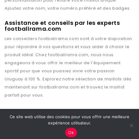
personnalisation pour rendre votre maillot unique.
Ajoutez votre nom, votre numéro préféré et des badges.
Assistance et conseils par les experts
footballrama.com
Les conseillers
footballrama.com
sont à votre disposition
pour répondre à vos questions et vous aider à choisir le
produit idéal. Chez
footballrama.com
, nous nous
engageons à vous offrir le meilleur de l’équipement
sportif pour que vous puissiez vivre votre passion
Uruguay
à 100 %. Explorez notre sélection de maillots dès
maintenant sur
footballrama.com
et trouvez le maillot
parfait pour vous.
Ce site web utilise des cookies pour vous offrir une meilleure
expérience utilisateur.
Copyright © 2026 Footballrama
Ok