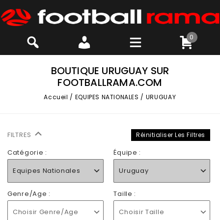
0
BOUTIQUE URUGUAY SUR
FOOTBALLRAMA.COM
Accueil
/
EQUIPES NATIONALES
/
URUGUAY
FILTRES
Réinitialiser Les Filtres
Catégorie :
Équipe :
Equipes Nationales
Uruguay
Genre/Age :
Taille :
Choisir Genre/Age
Choisir Taille