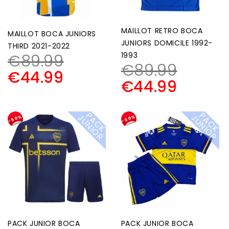
MAILLOT RETRO BOCA
MAILLOT BOCA JUNIORS
JUNIORS DOMICILE 1992-
THIRD 2021-2022
1993
€
89.99
€
89.99
€
44.99
€
44.99
P
A
C
K
U
N
I
O
P
A
C
K
U
N
I
O
J
R
J
R
-50%
-50%
PACK JUNIOR BOCA
PACK JUNIOR BOCA