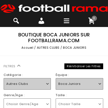
0
BOUTIQUE BOCA JUNIORS SUR
FOOTBALLRAMA.COM
Accueil
/
AUTRES CLUBS
/
BOCA JUNIORS
FILTRES
Réinitialiser Les Filtres
Catégorie :
Équipe :
Autres Clubs
Boca Juniors
Genre/Age :
Taille :
Choisir Genre/Age
Choisir Taille