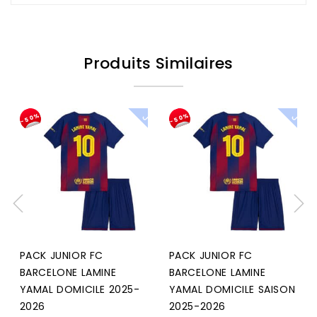
Produits Similaires
P
A
C
K
U
N
I
O
J
R
-50%
-50%
PACK JUNIOR FC
PACK JUNIOR FC
BARCELONE LAMINE
BARCELONE LAMINE
YAMAL DOMICILE 2025-
YAMAL DOMICILE SAISON
2026
2025-2026